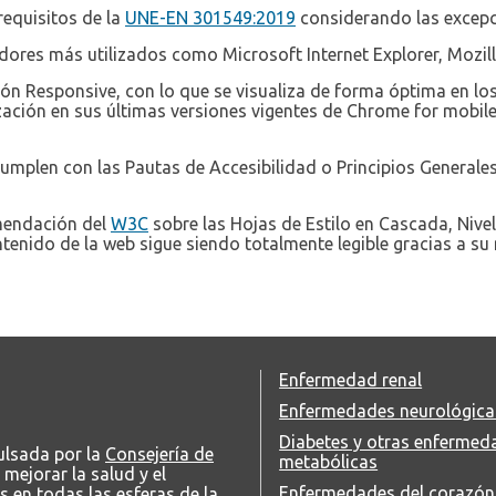
requisitos de la
UNE-EN 301549:2019
considerando las excepc
dores más utilizados como Microsoft Internet Explorer, Mozill
ción Responsive, con lo que se visualiza de forma óptima en lo
zación en sus últimas versiones vigentes de Chrome for mobile,
cumplen con las Pautas de Accesibilidad o Principios Generales
omendación del
W3C
sobre las Hojas de Estilo en Cascada, Nivel
ntenido de la web sigue siendo totalmente legible gracias a su
Enfermedad renal
Enfermedades neurológica
Diabetes y otras enfermed
pulsada por la
Consejería de
metabólicas
 mejorar la salud y el
Enfermedades del corazón
s en todas las esferas de la